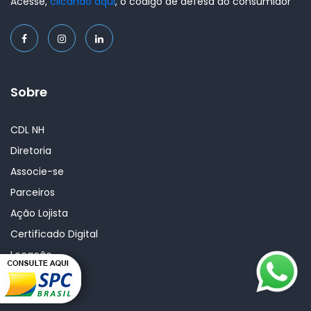
Acesse,
clicando aqui
, o código de defesa do consumidor
Sobre
CDL NH
Diretoria
Associe-se
Parceiros
Ação Lojista
Certificado Digital
Locação
Consulta SPC
Notícias