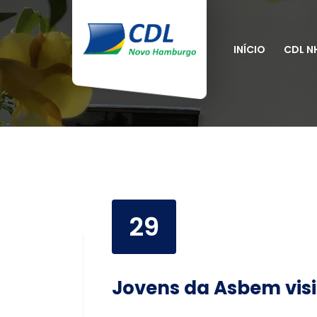
INÍCIO
CDL N
29
Jovens da Asbem vis