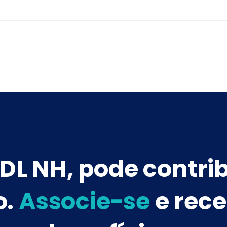
DL NH, pode contri
o.
Associe-se
e rece