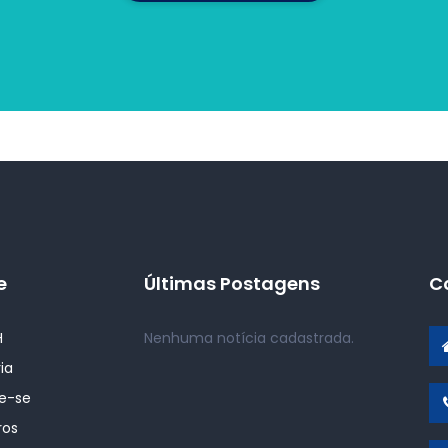
e
Últimas Postagens
C
H
Nenhuma notícia cadastrada.
ia
ie-se
ros