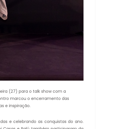
ira (27) para o talk show com a
ncontro marcou o encerramento das
s e inspiração.
das e celebrando as conquistas do ano.
abi Casas e Ralú também participaram da