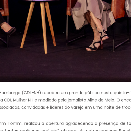
o Hamburgo (CDL-NH) recebeu um grande público nesta quinta-fe
la CDL Mulher NH e mediado pela jornalista Aline de Melo. O e
ssociadas, convidadas e líderes do varejo em uma noite de troca
omm Tomm, realizou a abertura agradecendo a presença de to
m tantas mulheres incríveis”, afirmou. As patrocinadoras Reg