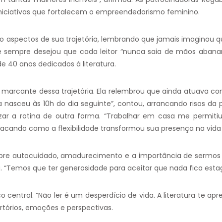
iniciativas que fortalecem o empreendedorismo feminino.
o aspectos de sua trajetória, lembrando que jamais imaginou qu
ue sempre desejou que cada leitor “nunca saia de mãos aban
 40 anos dedicados à literatura.
marcante dessa trajetória. Ela relembrou que ainda atuava com
 ela nasceu às 10h do dia seguinte”, contou, arrancando risos da
zar a rotina de outra forma. “Trabalhar em casa me permitiu
destacando como a flexibilidade transformou sua presença na vida 
sobre autocuidado, amadurecimento e a importância de sermo
 “Temos que ter generosidade para aceitar que nada fica esta
o central. “Não ler é um desperdício de vida. A literatura te a
rtórios, emoções e perspectivas.