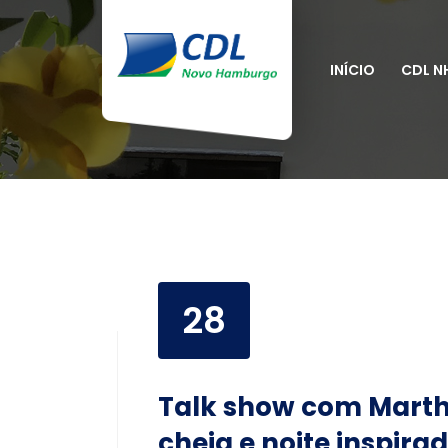
INÍCIO
CDL N
28
Talk show com Marth
cheia e noite inspira